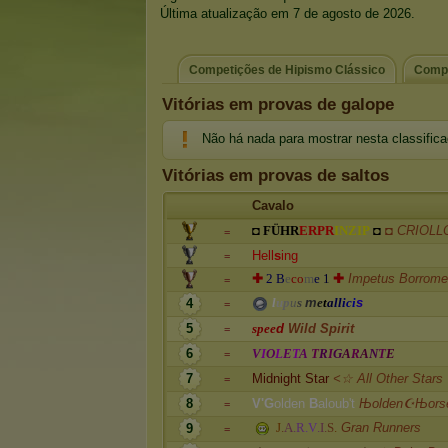
Última atualização em 7 de agosto de 2026.
Competições de Hipismo Clássico
Compe
Vitórias em provas de galope
Não há nada para mostrar nesta classific
Vitórias em provas de saltos
Cavalo
◘
F
Ü
H
R
E
R
P
R
I
N
Z
I
P
◘
◘ CRIOL
=
H
e
l
l
s
i
n
g
=
✚
2
B
e
c
o
m
e
1
✚
Impetus Borrom
=
l
u
p
u
s
m
e
t
a
l
l
i
c
i
s
4
=
5
s
p
e
e
d
Wild Spirit
=
6
V
I
O
L
E
T
A
T
R
I
G
A
R
A
N
T
E
=
7
Midnight Star
<☆ All Other Stars
=
8
V
'
G
o
l
d
e
n
B
a
l
o
u
b
'
t
Њolden☪Њors
=
J
.
A
.
R
.
V
.
I
.
S
.
Gran Runners
9
=