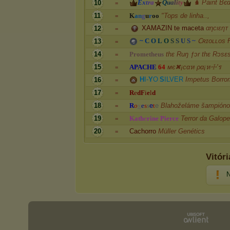
E
x
t
r
a
Q
u
a
l
i
t
y
♞ Paint Bє
10
=
11
K
a
n
g
u
r
o
o
"Tops de linha..,
=
XAMAZIN te maceta
αηcιεηᴛ
12
=
~
C
O
L
O
S
S
U
S
~
Ⅽʀɪᴏʟʟᴏs 
13
=
14
P
r
o
m
e
t
h
e
u
s
thɛ Ruŋ ƒɔr thɛ Rɔsɛ
=
15
A
P
A
C
H
E
6
4
мє✖¡cαห ρα¡ห☩'ร
=
H
I
-
Y
O
S
I
L
V
E
R
Impetus Borr
16
=
17
R
e
d
F
i
e
l
d
=
18
R
o
x
e
s
s
e
t
e
Blahoželáme šampión
=
19
K
a
t
h
e
r
i
n
e
P
i
e
r
c
e
Terror da Galope
=
20
Cachorro
Müller Genétics
=
Vitór
N