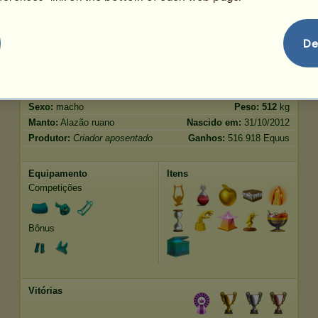
Salto
311.44
De
Características
Genética
Bônus
Raça:
Holstein
Idade:
46 anos 7 meses
Espécie:
Pégaso de passeio
Altura:
172
cm
Sexo:
macho
Peso:
512
kg
Manto:
Alazão ruano
Nascido em:
31/10/2012
Produtor:
Criador aposentado
Ganhos:
516.918 Equus
Equipamento
Itens
Competições
Bônus
Vitórias