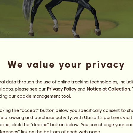
K
a
n
g
u
r
o
o
We value your privacy
"Tops de linha..,
Energia
100
%
08:00
Saúde
100
%
l data through the use of online tracking technologies, includ
Moral
100
%
l data, please see our
Privacy Policy
and
Notice at Collection
.
ting our
cookie management tool.
Habilidades
Total:
1017.45
Resistência
133.68
licking the “accept” button below you specifically consent to s
Velocidade
153.63
me browsing and purchase activity, with Ubisoft’s partners via t
Adestramento
282.80
ecline, click the “decline” button below. You can change your c
Galope
99.37
eferences” link on the bottom of each web page.
Trote
36.53