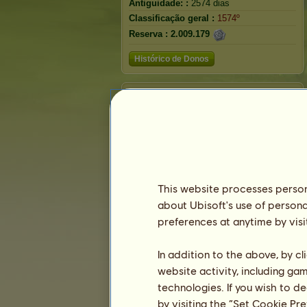
Antiguidade: :
2574 dias
Classificação geral :
1574º
Reserva :
2.009.179
Histórico de Donos
Classificação
A classificação geral
Classificação na raça
Classificação de Vitórias
This website processes persona
about Ubisoft's use of persona
preferences at anytime by visi
In addition to the above, by c
website activity, including ga
technologies. If you wish to d
by visiting the “Set Cookie Pr