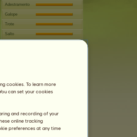
Adestramento
Galope
Trote
Salto
Competições
Este cavalo se especializa em
Hipismo Clássico.
Reprodução
Informação
ing cookies. To learn more
Coberturas:
20
 You can set your cookies
Árvore genealógica
Cria
haring and recording of your
hese online tracking
ookie preferences at any time