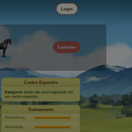
Login
Cadastro
Centro Equestre
Kanguroo
ainda não está registrado em
um centro equestre
Treinamento
Resistência
Velocidade