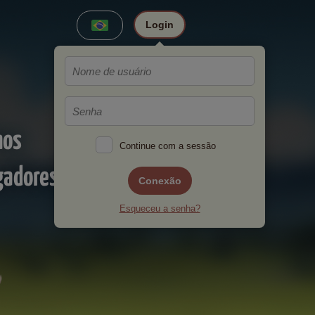
Login
hos
Continue com a sessão
gadores!
Conexão
Esqueceu a senha?