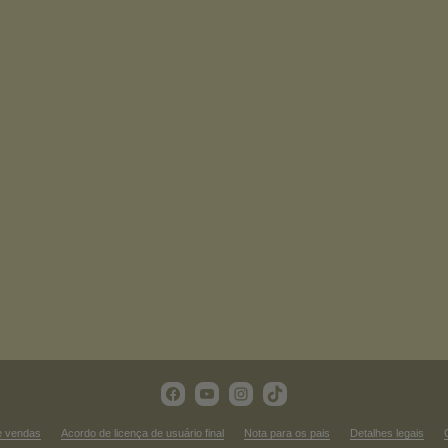
e vendas
Acordo de licença de usuário final
Nota para os pais
Detalhes legais