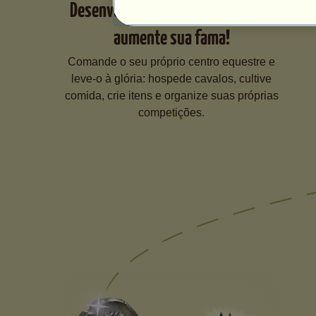
Desenvolva seu centro equestre e
aumente sua fama!
Comande o seu próprio centro equestre e
leve-o à glória: hospede cavalos, cultive
comida, crie itens e organize suas próprias
competições.