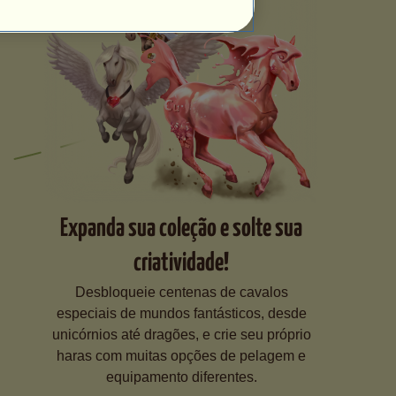
Expanda sua coleção e solte sua
criatividade!
Desbloqueie centenas de cavalos
especiais de mundos fantásticos, desde
unicórnios até dragões, e crie seu próprio
haras com muitas opções de pelagem e
equipamento diferentes.