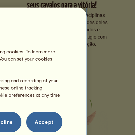
seus cavalos para a vitória!
Especialize seus cavalos em disciplinas
diferentes, aperfeiçoe as habilidades deles
com treinamentos personalizados e
participe de competições de prestígio com
eles para subir na classificação.
ing cookies. To learn more
 You can set your cookies
haring and recording of your
hese online tracking
ookie preferences at any time
cline
Accept