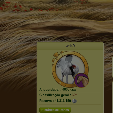
wd40
Antiguidade: :
4860 dias
Classificação geral :
62º
Reserva :
41.316.159
Histórico de Donos