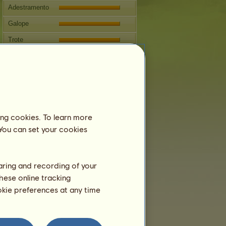
Adestramento
Galope
Trote
Salto
Reprodução
Informação
Dr. Watson
não pode ser reproduzido.
ing cookies. To learn more
Árvore genealógica
 You can set your cookies
haring and recording of your
hese online tracking
ookie preferences at any time