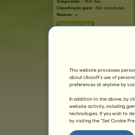
Antiguidade: :
3830 dias
Classificação geral :
Não classificado
Reserva :
∞
Histórico de Donos
This website processes persona
about Ubisoft's use of persona
preferences at anytime by visi
In addition to the above, by c
website activity, including ga
technologies. If you wish to d
by visiting the “Set Cookie Pr