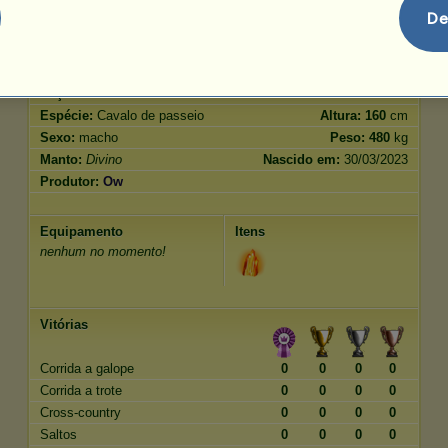
Salto
2520.00
De
Características
Genética
Bônus
Raça:
Divino
Idade:
136 anos
Espécie:
Cavalo de passeio
Altura:
160
cm
Sexo:
macho
Peso:
480
kg
Manto:
Divino
Nascido em:
30/03/2023
Produtor:
Ow
Equipamento
Itens
nenhum no momento!
Vitórias
Corrida a galope
0
0
0
0
Corrida a trote
0
0
0
0
Cross-country
0
0
0
0
Saltos
0
0
0
0