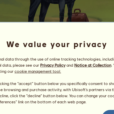
We value your privacy
Dr. Watson
l data through the use of online tracking technologies, includ
Energia
100
%
08:00
Saúde
100
%
l data, please see our
Privacy Policy
and
Notice at Collection
.
Moral
100
%
ting our
cookie management tool.
Habilidades
Total:
15700.00
licking the “accept” button below you specifically consent to s
Resistência
2660.00
me browsing and purchase activity, with Ubisoft’s partners via t
Velocidade
2590.00
ecline, click the “decline” button below. You can change your c
Adestramento
2690.00
eferences” link on the bottom of each web page.
Galope
2640.00
Trote
2600.00