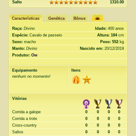
Salto
1310.00
Características
Genética
Bônus
Raça:
Divino
Idade:
400 anos
Espécie:
Cavalo de passeio
Altura:
184
cm
Sexo:
macho
Peso:
552
kg
Manto:
Divino
Nascido em:
20/12/2019
Produtor:
Ow
Equipamento
Itens
nenhum no momento!
Vitórias
Corrida a galope
0
0
0
0
Corrida a trote
0
0
0
0
Cross-country
0
0
0
0
Saltos
0
0
0
0