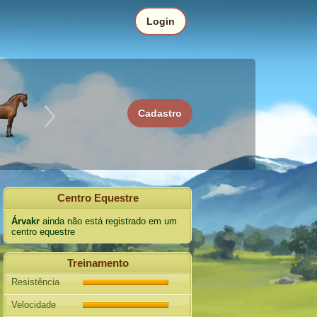
Login
Cadastro
Centro Equestre
Árvakr
ainda não está registrado em um
centro equestre
Treinamento
Resistência
Velocidade