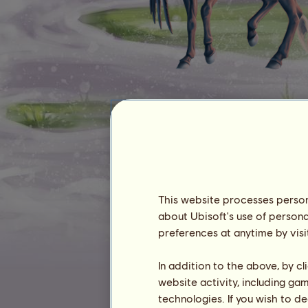
Danyell
This website processes persona
about Ubisoft's use of persona
preferences at anytime by visi
Antiguidade: :
3498 dias
Classificação geral :
163º
In addition to the above, by c
Reserva :
134.118
website activity, including ga
technologies. If you wish to d
Histórico de Donos