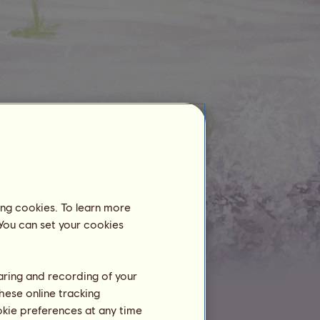
Centro Equestre
Repetida
ainda não está registrado em
um centro equestre
Treinamento
ing cookies. To learn more
Resistência
 You can set your cookies
Velocidade
Adestramento
haring and recording of your
Galope
hese online tracking
Trote
ookie preferences at any time