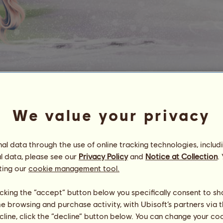
Repetida
Trakehner Excellence ©
We value your privacy
Energia
100
%
07:00
Saúde
100
%
Moral
100
%
l data through the use of online tracking technologies, includ
l data, please see our
Privacy Policy
and
Notice at Collection
.
ting our
cookie management tool.
Habilidades
Total:
1038.68
Resistência
162.20
Velocidade
106.07
licking the “accept” button below you specifically consent to s
Adestramento
167.95
me browsing and purchase activity, with Ubisoft’s partners via t
Galope
270.92
ecline, click the “decline” button below. You can change your c
Trote
112.34