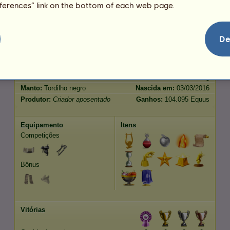
eferences” link on the bottom of each web page.
Salto
219.20
Características
Genética
Bônus
De
Raça:
Trakehner
Idade:
110 anos 6 meses
Espécie:
Pégaso de passeio
Altura:
169
cm
Sexo:
fêmea
Peso:
534
kg
Manto:
Tordilho negro
Nascida em:
03/03/2016
Produtor:
Criador aposentado
Ganhos:
104.095 Equus
Equipamento
Itens
Competições
Bônus
Vitórias