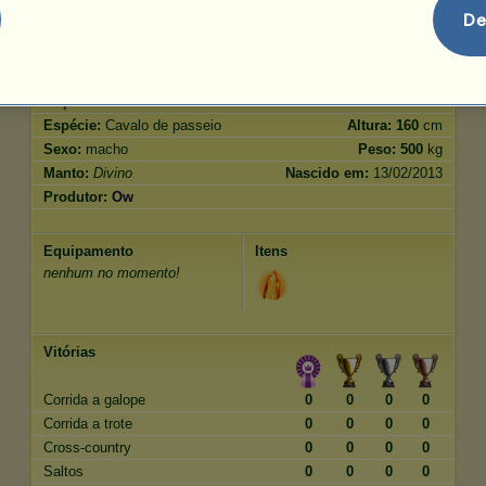
Salto
62.00
De
Características
Genética
Bônus
Raça:
Divino
Idade:
24 anos
Espécie:
Cavalo de passeio
Altura:
160
cm
Sexo:
macho
Peso:
500
kg
Manto:
Divino
Nascido em:
13/02/2013
Produtor:
Ow
Equipamento
Itens
nenhum no momento!
Vitórias
Corrida a galope
0
0
0
0
Corrida a trote
0
0
0
0
Cross-country
0
0
0
0
Saltos
0
0
0
0