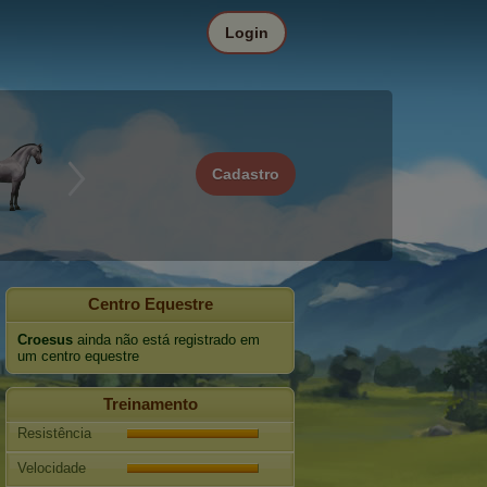
Login
Cadastro
Centro Equestre
Croesus
ainda não está registrado em
um centro equestre
Treinamento
Resistência
Velocidade