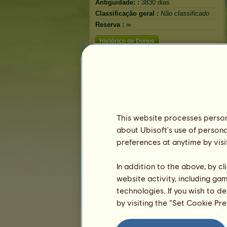
Antiguidade: :
3830 dias
Classificação geral :
Não classificado
Reserva :
∞
Histórico de Donos
This website processes persona
about Ubisoft's use of persona
preferences at anytime by visi
In addition to the above, by c
website activity, including ga
technologies. If you wish to d
by visiting the “Set Cookie Pr