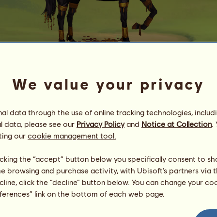
We value your privacy
Croesus
l data through the use of online tracking technologies, includ
Energia
100
%
08:00
Saúde
100
%
l data, please see our
Privacy Policy
and
Notice at Collection
.
Moral
100
%
ting our
cookie management tool.
Habilidades
Total:
470.00
licking the “accept” button below you specifically consent to s
Resistência
90.00
me browsing and purchase activity, with Ubisoft’s partners via t
Velocidade
110.00
ecline, click the “decline” button below. You can change your c
Adestramento
86.00
eferences” link on the bottom of each web page.
Galope
82.00
Trote
40.00