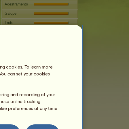
Adestramento
Galope
Trote
Salto
Reprodução
Informação
Croesus
não pode ser reproduzido.
ing cookies. To learn more
Árvore genealógica
 You can set your cookies
haring and recording of your
hese online tracking
ookie preferences at any time