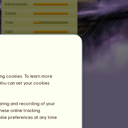
Adestramento
Galope
Trote
Salto
Competições
Esta égua se especializa em
Hipismo Clássico.
Reprodução
ing cookies. To learn more
Informação
 You can set your cookies
Coberturas:
12
Árvore genealógica
Cria
haring and recording of your
hese online tracking
ookie preferences at any time