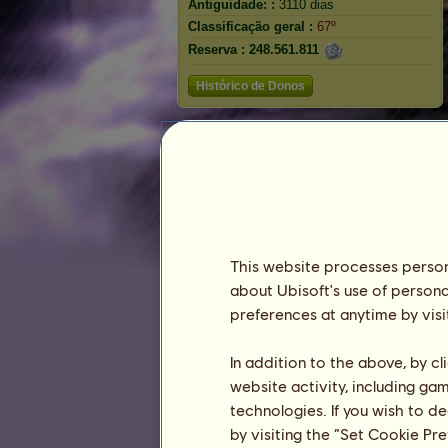
Antiguidade: :
3110 dias
Classificação geral :
67º
Reserva :
248.561.811
Histórico de Donos
Fantasma gritando
This website processes persona
about Ubisoft's use of persona
preferences at anytime by visi
In addition to the above, by c
website activity, including ga
Classificação
technologies. If you wish to d
A classificação geral
by visiting the “Set Cookie Pr