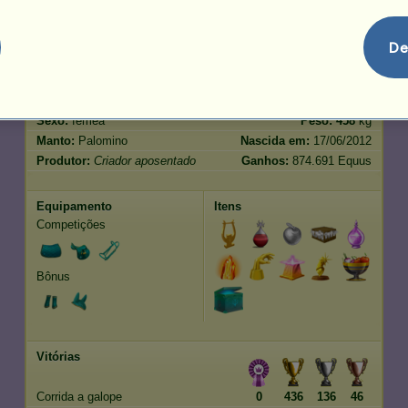
Salto
171.47
De
Características
Genética
Bônus
Raça:
Quarto de Milha
Idade:
120 anos 7 meses
Espécie:
Pégaso de passeio
Altura:
162
cm
Sexo:
fêmea
Peso:
458
kg
Manto:
Palomino
Nascida em:
17/06/2012
Produtor:
Criador aposentado
Ganhos:
874.691 Equus
Equipamento
Itens
Competições
Bônus
Vitórias
Corrida a galope
0
436
136
46