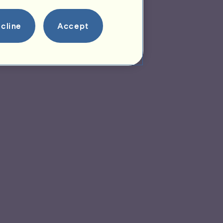
cline
Accept