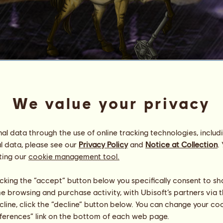
T
E
R
R
E
M
O
T
O
We value your privacy
Energia
94
%
08:00
Saúde
100
%
l data through the use of online tracking technologies, includ
Moral
100
%
l data, please see our
Privacy Policy
and
Notice at Collection
.
ting our
cookie management tool.
Habilidades
Total:
1123.81
Resistência
353.54
licking the “accept” button below you specifically consent to s
Velocidade
113.53
me browsing and purchase activity, with Ubisoft’s partners via t
Adestramento
307.04
Galope
153.21
ecline, click the “decline” button below. You can change your c
Trote
25.02
eferences” link on the bottom of each web page.