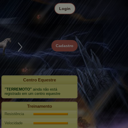
Login
Cadastro
Centro Equestre
"TERREMOTO"
ainda não está
registrado em um centro equestre
Treinamento
Resistência
Velocidade