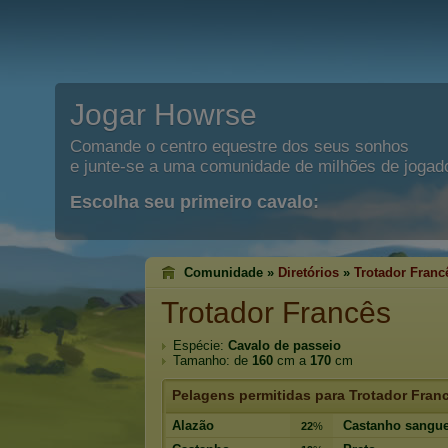
Jogar Howrse
Comande o centro equestre dos seus sonhos
e junte-se a uma comunidade de milhões de jogad
Escolha seu primeiro cavalo:
Comunidade »
Diretórios
»
Trotador Franc
Trotador Francês
Espécie:
Cavalo de passeio
Tamanho: de
160
cm a
170
cm
Pelagens permitidas para Trotador Fran
Alazão
Castanho sangu
22
%