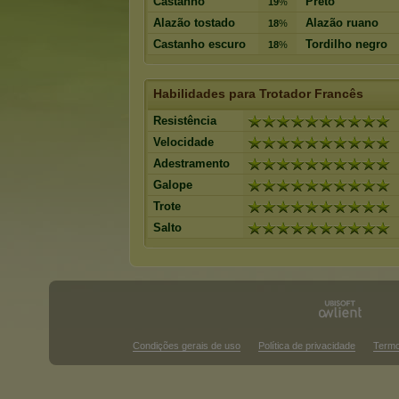
Castanho
Preto
19
%
Alazão tostado
Alazão ruano
18
%
Castanho escuro
Tordilho negro
18
%
Habilidades para Trotador Francês
Resistência
Velocidade
Adestramento
Galope
Trote
Salto
Condições gerais de uso
Política de privacidade
Termo