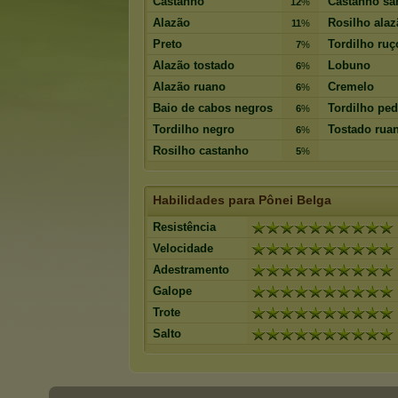
Castanho
Castanho sa
12
%
Alazão
Rosilho alaz
11
%
Preto
Tordilho ruç
7
%
Alazão tostado
Lobuno
6
%
Alazão ruano
Cremelo
6
%
Baio de cabos negros
Tordilho ped
6
%
Tordilho negro
Tostado rua
6
%
Rosilho castanho
5
%
Habilidades para Pônei Belga
Resistência
Velocidade
Adestramento
Galope
Trote
Salto