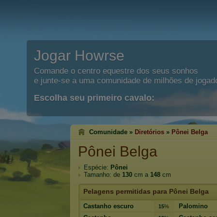
Jogar Howrse
Comande o centro equestre dos seus sonhos
e junte-se a uma comunidade de milhões de jogad
Escolha seu primeiro cavalo:
Comunidade »
Diretórios
»
Pônei Belga
Pônei Belga
Espécie:
Pônei
Tamanho: de
130
cm a
148
cm
Pelagens permitidas para Pônei Belga
Castanho escuro
Palomino
15
%