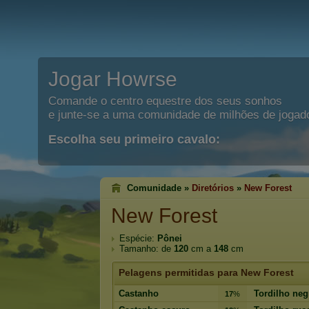
Jogar Howrse
Comande o centro equestre dos seus sonhos
e junte-se a uma comunidade de milhões de jogad
Escolha seu primeiro cavalo:
Comunidade »
Diretórios
»
New Forest
New Forest
Espécie:
Pônei
Tamanho: de
120
cm a
148
cm
Pelagens permitidas para New Forest
Castanho
Tordilho neg
17
%