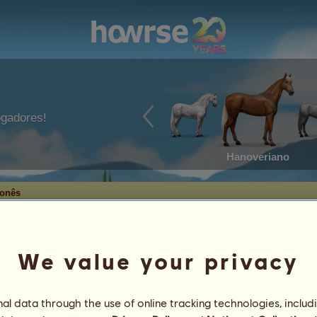
ogadores!
Hanoveriano
lonês
We value your privacy
lonês
l data through the use of online tracking technologies, includ
4
%