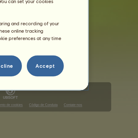
 You can set your cookies
haring and recording of your
hese online tracking
ookie preferences at any time
cline
Accept
nto de cookies
Código de Conduta
Contate-nos