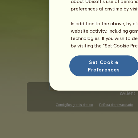
Tordilho ruço
about Ubisoft's use of persona
Preto
15
%
preferences at anytime by visi
Habilidades para Konik Polonês
In addition to the above, by c
Resistência
website activity, including ga
Velocidade
technologies. If you wish to d
Adestramento
by visiting the “Set Cookie Pr
Galope
Trote
Set Cookie
Salto
Preferences
Condições gerais de uso
Política de privacidade