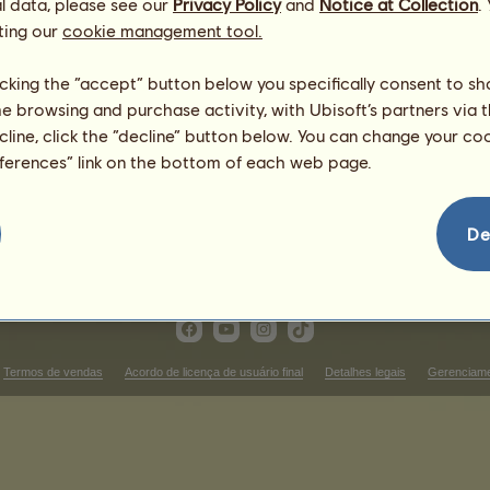
l data, please see our
Privacy Policy
and
Notice at Collection
.
1
%
ting our
cookie management tool.
licking the “accept” button below you specifically consent to s
1223.83
me browsing and purchase activity, with Ubisoft’s partners via t
744.94
ecline, click the “decline” button below. You can change your c
532.1
eferences” link on the bottom of each web page.
957.78
1064.2
798.15
De
Termos de vendas
Acordo de licença de usuário final
Detalhes legais
Gerenciame