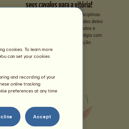
seus cavalos para a vitória!
Especialize seus cavalos em disciplinas
diferentes, aperfeiçoe as habilidades deles
com treinamentos personalizados e
participe de competições de prestígio com
eles para subir na classificação.
ing cookies. To learn more
 You can set your cookies
haring and recording of your
hese online tracking
ookie preferences at any time
cline
Accept