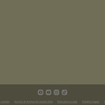
e vendas
Acordo de licença de usuário final
Nota para os pais
Detalhes legais