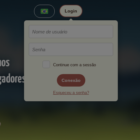
Login
hos
Continue com a sessão
gadores!
Conexão
Esqueceu a senha?