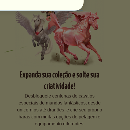
Expanda sua coleção e solte sua
criatividade!
Desbloqueie centenas de cavalos
especiais de mundos fantásticos, desde
unicórnios até dragões, e crie seu próprio
haras com muitas opções de pelagem e
equipamento diferentes.