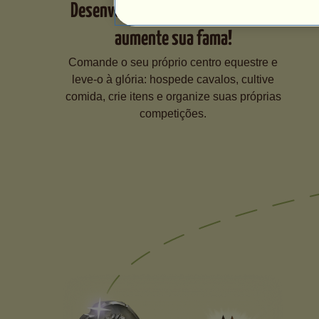
Desenvolva seu centro equestre e
aumente sua fama!
Comande o seu próprio centro equestre e
leve-o à glória: hospede cavalos, cultive
comida, crie itens e organize suas próprias
competições.