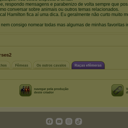
rses2
chos
Fêmeas
Os outros cavalos
Raças efêmeras
navegar pela produção
V
deste criador
d