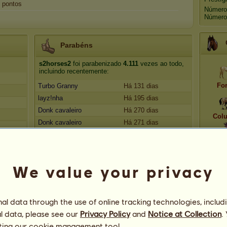
pontos
Número
Número
Parabéns
s2horses2
foi parabenizado
4.111
vezes ao todo,
incluindo recentemente:
Fo
Turbo Granny
Há 131 dias
layz!nha
Há 195 dias
Donk cavaleiro
Há 270 dias
Col
Donk cavaleiro
Há 271 dias
Donk cavaleiro
Há 271 dias
Equ
We value your privacy
l data through the use of online tracking technologies, includ
l data, please see our
Privacy Policy
and
Notice at Collection
.
ting our
cookie management tool.