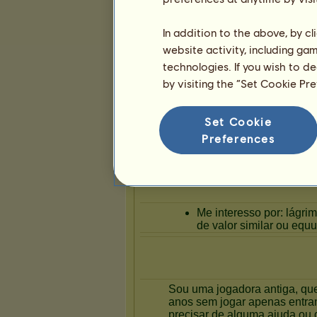
2
9
32
In addition to the above, by c
Apresentação
website activity, including ga
technologies. If you wish to d
by visiting the “Set Cookie Pr
Set Cookie
Preferences