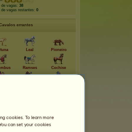
 de vagas:
38
 de vagas restantes:
0
Cavalos errantes
rtuna
Leal
Pioneiro
umbus
Ramses
Cochise
idna
Minotauro
Sereia
ing cookies. To learn more
 You can set your cookies