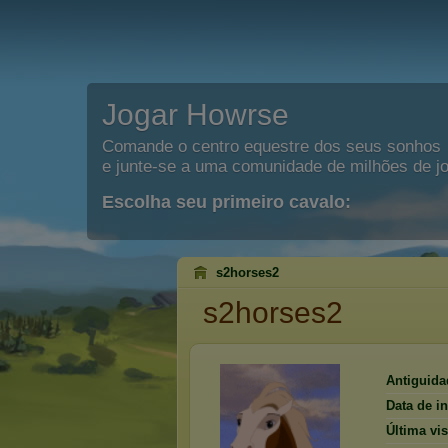
Jogar Howrse
Comande o centro equestre dos seus sonhos
e junte-se a uma comunidade de milhões de j
Escolha seu primeiro cavalo:
s2horses2
s2horses2
Antiguida
Data de in
Última vis