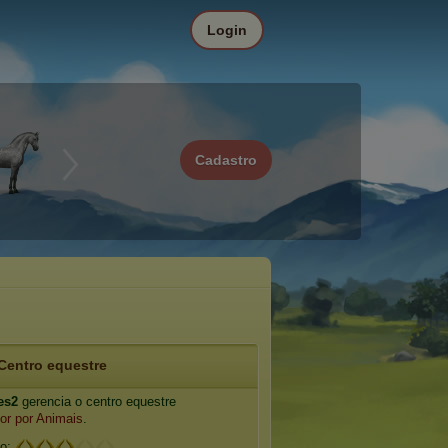
Login
Cadastro
Centro equestre
es2
gerencia o centro equestre
r por Animais
.
io: