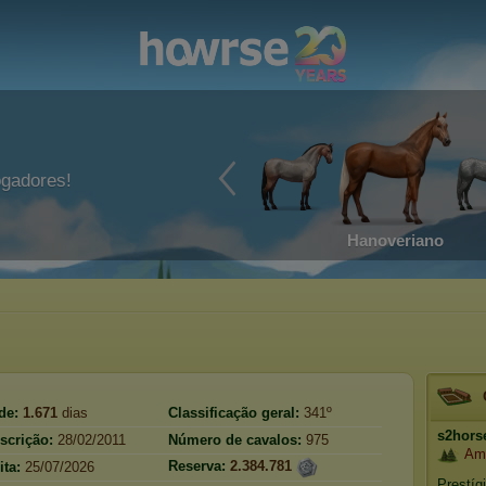
ogadores!
Hanoveriano
de:
1.671
dias
Classificação geral:
341º
s2hors
scrição:
28/02/2011
Número de cavalos:
975
Amo
Reserva:
2.384.781
ita:
25/07/2026
Prestíg