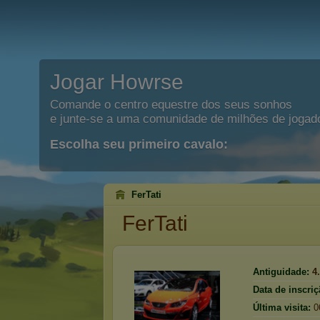
Jogar Howrse
Comande o centro equestre dos seus sonhos
e junte-se a uma comunidade de milhões de jogad
Escolha seu primeiro cavalo:
FerTati
FerTati
Antiguidade:
4
Data de inscriç
Última visita:
0