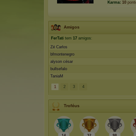
Karma:
10
pont
Amigos
FerTati
tem
17
amigos:
Zé Carlos
bfmontenegro
alyson césar
bullsefalo
TaniaM
1
2
3
4
Troféus
14
32
98