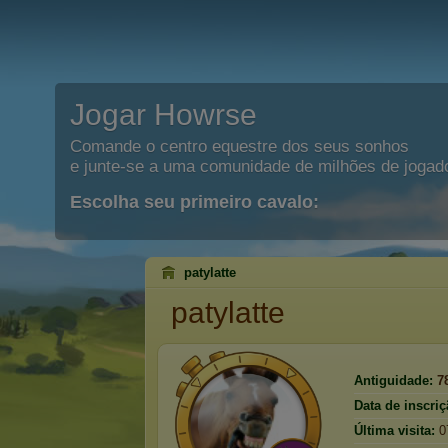
Jogar Howrse
Comande o centro equestre dos seus sonhos
e junte-se a uma comunidade de milhões de jogad
Escolha seu primeiro cavalo:
patylatte
patylatte
Antiguidade:
7
Data de inscriç
Última visita:
0