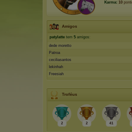
Karma:
10
pont
Amigos
patylatte
tem
5
amigos:
dede moretto
Patroa
ceciliasantos
lekinhah
Freesiah
Troféus
2
2
41