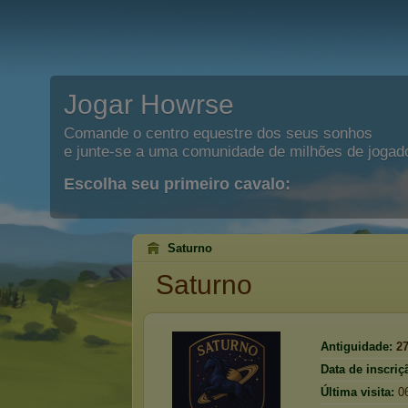
Jogar Howrse
Comande o centro equestre dos seus sonhos
e junte-se a uma comunidade de milhões de jogad
Escolha seu primeiro cavalo:
Saturno
Saturno
Antiguidade:
2
Data de inscriç
Última visita:
0