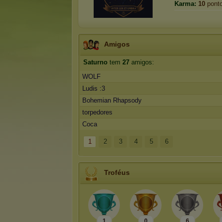
Karma:
10
pont
Amigos
Saturno
tem
27
amigos:
WOLF
Ludis :3
Bohemian Rhapsody
torpedores
Coca
1
2
3
4
5
6
Troféus
1
0
6