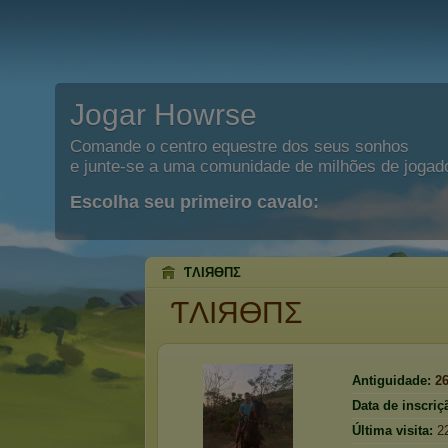
Jogar Howrse
Comande o centro equestre dos seus sonhos
e junte-se a uma comunidade de milhões de jogad
Escolha seu primeiro cavalo:
ƬΛIЯӨПΣ
ƬΛIЯӨПΣ
Antiguidade:
2
Data de inscriç
Última visita:
2