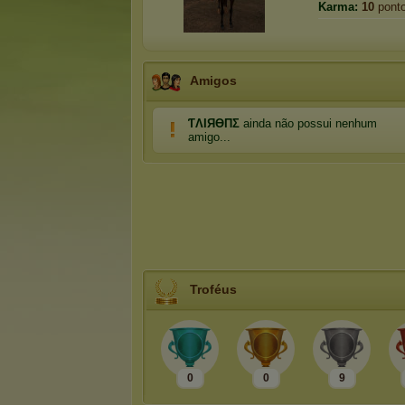
Karma:
10
pont
Amigos
ƬΛIЯӨПΣ
ainda não possui nenhum
amigo...
Troféus
0
0
9