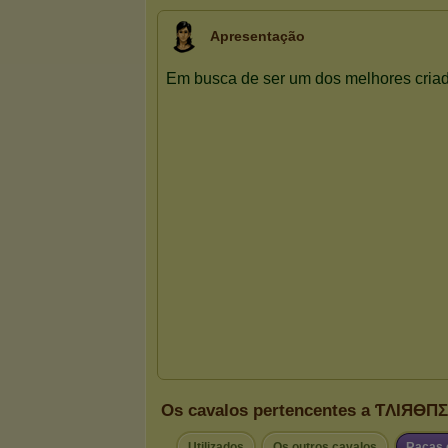
Apresentação
Os cavalos pertencentes a ƬΛIЯӨПΣ
Utilizados
Os outros cavalos
Raças 