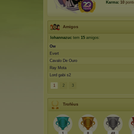
Karma:
10
pont
Amigos
lohannazuc
tem
15
amigos:
Ow
Evert
Cavalo De Ouro
Ray Mota
Lord gabi s2
1
2
3
Troféus
1
8
48