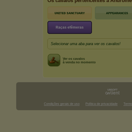
Os cavalos pertencentes a Andrôm
ᴜɴɪᴛᴇᴅ sᴀɴᴄᴛᴜᴀʀʏ
ᴀᴘᴘᴇᴀʀᴀɴᴄᴇs
Raças efêmeras
Selecionar uma aba para ver os cavalos!
Ver os cavalos
à venda no momento
Condições gerais de uso
Política de privacidade
Termo