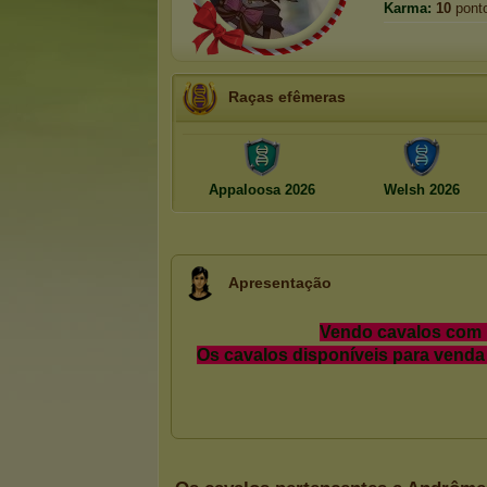
Karma:
10
pont
Raças efêmeras
Appaloosa 2026
Welsh 2026
Apresentação