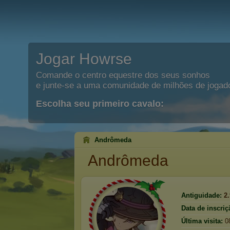
Jogar Howrse
Comande o centro equestre dos seus sonhos
e junte-se a uma comunidade de milhões de jogad
Escolha seu primeiro cavalo:
Andrômeda
Andrômeda
Antiguidade:
2
Data de inscriç
Última visita:
0