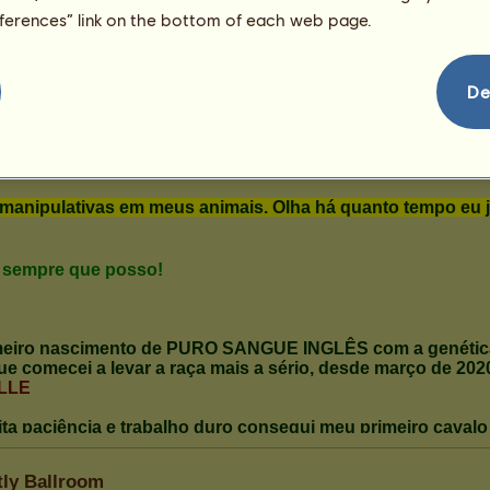
131
eferences” link on the bottom of each web page.
De
tly Ballroom