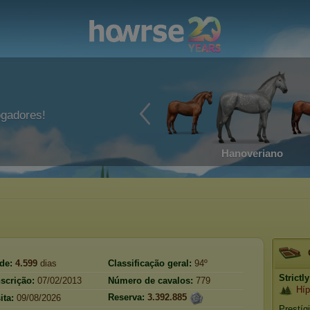
ogadores!
Hanoveriano
de:
4.599
dias
Classificação geral:
94º
Strictl
nscrição:
07/02/2013
Número de cavalos:
779
Híp
Reserva:
3.392.885
ita:
09/08/2026
Prestíg