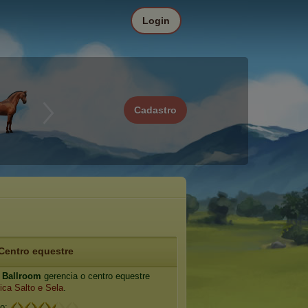
Login
Cadastro
Centro equestre
y Ballroom
gerencia o centro equestre
ica Salto e Sela
.
io: