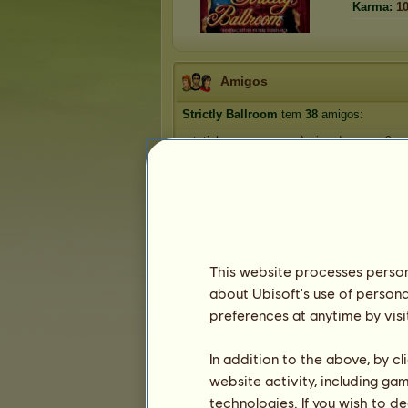
Karma:
1
Amigos
Strictly Ballroom
tem
38
amigos:
patotinha
Amiga de anos, €
booff
Appaloosas
Arthur_Albuq
Cinnamon
€
Lillian
1
2
3
...
6
7
8
This website processes persona
about Ubisoft's use of persona
preferences at anytime by visi
Troféus
In addition to the above, by c
website activity, including ga
technologies. If you wish to d