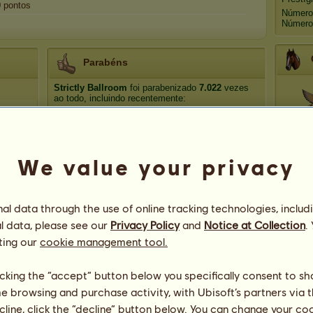
0
pontos
Número
Número
Parabéns
Strictly Ballroom
foi parabenizado
7.022
vezes
ao todo, incluindo recentemente:
Bod
Há 7 dias
Abe
Bod
Há 12 dias
Bod
Há 13 dias
We value your privacy
Medéia
Há 15 dias
Per
Elite Stud Farm
Há 32 dias
l data through the use of online tracking technologies, includ
Ave-do
l data, please see our
Privacy Policy
and
Notice at Collection
.
ting our
cookie management tool.
licking the “accept” button below you specifically consent to s
me browsing and purchase activity, with Ubisoft’s partners via t
ecline, click the “decline” button below. You can change your c