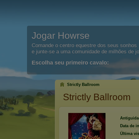
Jogar Howrse
Comande o centro equestre dos seus sonhos
e junte-se a uma comunidade de milhões de j
Escolha seu primeiro cavalo:
Strictly Ballroom
Strictly Ballroom
Antiguida
Data de i
Última vis