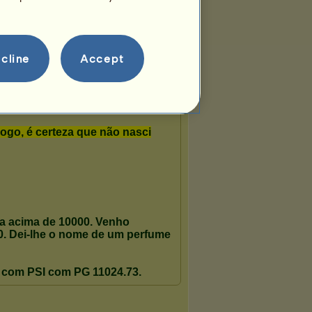
cline
Accept