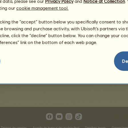
l data, please see our
Privacy Policy
and
Notice at Collection
.
ting our
cookie management tool.
licking the “accept” button below you specifically consent to s
me browsing and purchase activity, with Ubisoft’s partners via t
ecline, click the “decline” button below. You can change your c
eferences” link on the bottom of each web page.
Fortuna
De
Termos de vendas
Acordo de licença de usuário final
Detalhes legais
Gerenciame