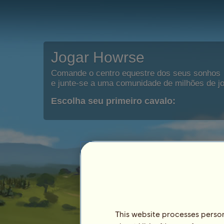
Jogar Howrse
Comande o centro equestre dos seus sonhos
e junte-se a uma comunidade de milhões de j
Escolha seu primeiro cavalo:
This website processes persona