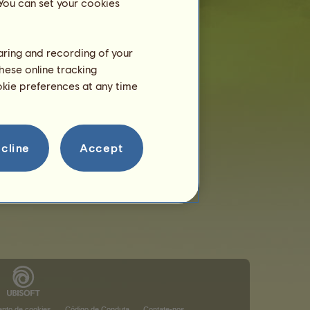
 You can set your cookies
haring and recording of your
hese online tracking
ookie preferences at any time
cline
Accept
nto de cookies
Código de Conduta
Contate-nos