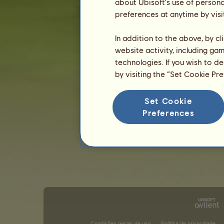
about Ubisoft's use of persona
preferences at anytime by visi
In addition to the above, by c
website activity, including ga
technologies. If you wish to d
by visiting the “Set Cookie Pr
Set Cookie
Preferences
Condições gerais de uso
Política de privacidade