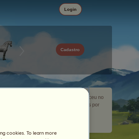
Login
Cadastro
Fortuna é um cavalo errante que apareceu no
evento
Originais
. Ele ficou no seu haras por
um tempinho e lhe deu um presente.
Número de jogadores visitados:
2912
ing cookies. To learn more